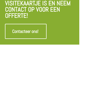
VISITEKAARTJE IS EN NEEM
CONTACT OP VOOR EEN
OFFERTE!
Contacteer ons!
Filip Goossens
Loeverstraat 23
9170 - Sint-Gillis-Waas
BE0832146073
0476 87 86 28
info@filipgoossens.be